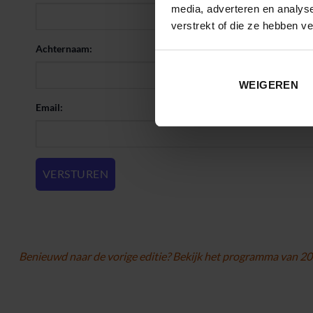
media, adverteren en analys
verstrekt of die ze hebben v
Achternaam:
WEIGEREN
Email:
Benieuwd naar de vorige editie? Bekijk het programma van 2