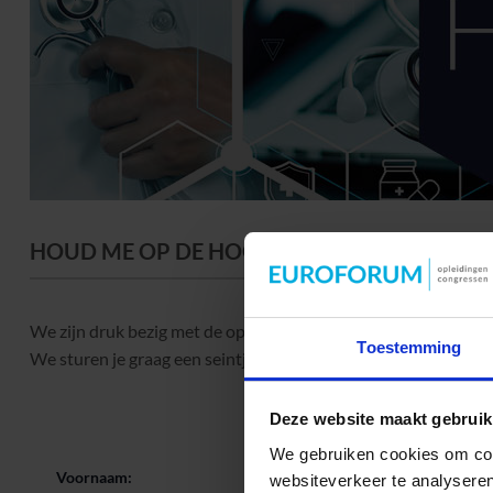
HOUD ME OP DE HOOGTE VAN 2027
We zijn druk bezig met de opzet van het Data Driven Healthc
Toestemming
We sturen je graag een seintje zodra er meer bekend is.
Deze website maakt gebruik
We gebruiken cookies om cont
Voornaam:
websiteverkeer te analyseren