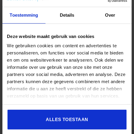
Dit bericht is gepost in
Podcast
. Bookmark de
link
.
Toestemming
Details
Over
SBO
Het Studiecentrum voor Bedrijf en
Deze website maakt gebruik van cookies
Overheid (SBO) organiseert jaarlijks zo’n
We gebruiken cookies om content en advertenties te
200 opleidingen en congressen over o.a.
personaliseren, om functies voor social media te bieden
onderwijs, veiligheid, milieu & RO, zorg,
en om ons websiteverkeer te analyseren. Ook delen we
bouw & infra en overheid.
informatie over uw gebruik van onze site met onze
partners voor social media, adverteren en analyse. Deze
partners kunnen deze gegevens combineren met andere
informatie die u aan ze heeft verstrekt of die ze hebben
#33 Podcast –
verzameld op basis van uw gebruik van hun services.
Burgerperspectief
#35 Podcast – Impact maken
belangrijker dan ooit bij
bij het implementeren van
gegevensuitwisseling in de
digitale zorg. In gesprek met
ALLES TOESTAAN
zorg. In gesprek met Astrid
Jeanette Ploeger
Olsthoorn en Iris Seriese