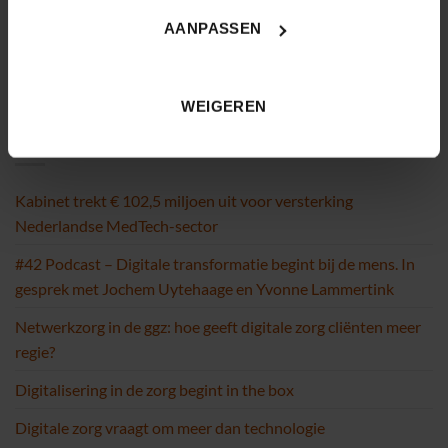
AANPASSEN
WEIGEREN
RECENTE BERICHTEN
Kabinet trekt € 102,5 miljoen uit voor versterking
Nederlandse MedTech-sector
#42 Podcast – Digitale transformatie begint bij de mens. In
gesprek met Jochem Uytehaage en Yvonne Lammertink
Netwerkzorg in de ggz: hoe geeft digitale zorg cliënten meer
regie?
Digitalisering in de zorg begint in the box
Digitale zorg vraagt om meer dan technologie