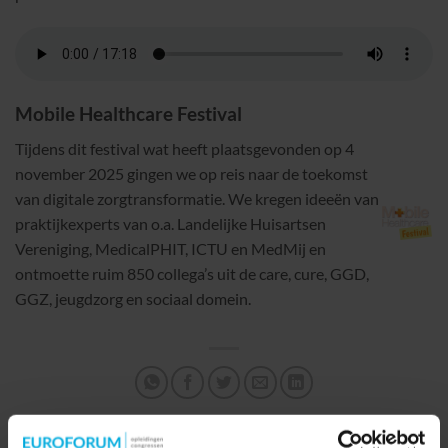
Mobile Healthcare Festival
Tijdens dit festival wat heeft plaatsgevonden op 4
november 2025 gingen we op reis naar de toekomst
van digitale zorgtransformatie. We kregen ideeën van
praktijkexperts van o.a. Landelijke Huisartsen
Vereniging, MedicalPHIT, ICTU en MedMij en
ontmoette ruim 850 collega’s uit de care, cure, GGD,
GGZ, jeugdzorg en sociaal domein.