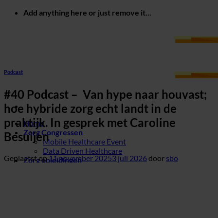
Ga
Add anything here or just remove it...
naar
inhoud
Podcast
#40 Podcast – Van hype naar houvast;
hoe hybride zorg echt landt in de
praktijk. In gesprek met Caroline
Home
Zorg Congressen
Besuijen
Mobile Healthcare Event
Data Driven Healthcare
Geplaatst op
11 november 2025
3 juli 2026
door
sbo
Zorg opleidingen
Blog