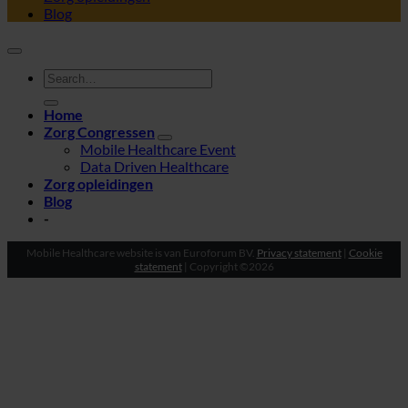
Blog
Home
Zorg Congressen
Mobile Healthcare Event
Data Driven Healthcare
Zorg opleidingen
Blog
-
Mobile Healthcare website is van Euroforum BV.
Privacy statement
|
Cookie
statement
| Copyright ©2026