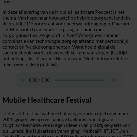
nov
In deze aflevering van de Mobile Healthcare Podcast is het
thema ‘Van hype naar houvast; hoe hybride zorg echt landt in
de praktijk.’ De zorg staat voor heel wat uitdagingen. Daarom
zet Medicinfo haar expertise graag in, samen met
zorgorganisaties. Ze gelooft in
hybride zorg
: een slimme
combinatie van technologie, zorg op afstand met persoonlijk
contact én fysieke componenten. Want hoe digitaal de
toekomst ook wordt, de menselijke kant van zorg blijft altijd
het belangrijkst. Caroline Besuijen van Medicinfo vertelt hier
meer over in deze podcast.
Mobile Healthcare Festival
Tijdens dit festival wat heeft plaatsgevonden op 4 november
2025 gingen we op reis naar de toekomst van digitale
zorgtransformatie. We kregen ideeën van praktijkexperts van
o.a. Landelijke Huisartsen Vereniging, MedicalPHIT, ICTU en
MedMij en ontmoette ruim 850 collega’s uit de care, cure, GGD,