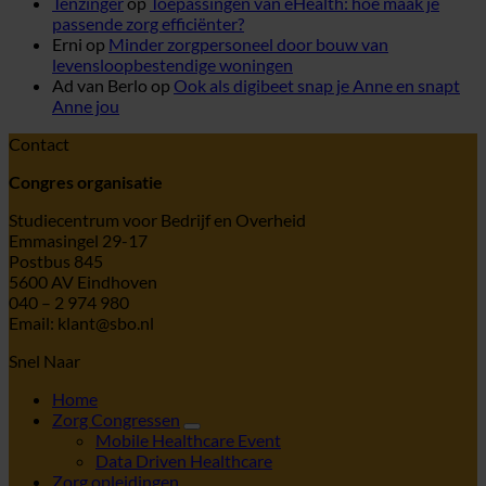
Tenzinger
op
Toepassingen van eHealth: hoe maak je
passende zorg efficiënter?
Erni
op
Minder zorgpersoneel door bouw van
levensloopbestendige woningen
Ad van Berlo
op
Ook als digibeet snap je Anne en snapt
Anne jou
Contact
Congres organisatie
Studiecentrum voor Bedrijf en Overheid
Emmasingel 29-17
Postbus 845
5600 AV Eindhoven
040 – 2 974 980
Email: klant@sbo.nl
Snel Naar
Home
Zorg Congressen
Mobile Healthcare Event
Data Driven Healthcare
Zorg opleidingen