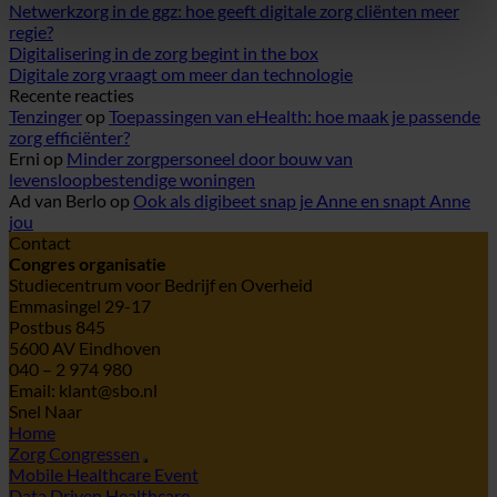
Netwerkzorg in de ggz: hoe geeft digitale zorg cliënten meer
regie?
Digitalisering in de zorg begint in the box
Digitale zorg vraagt om meer dan technologie
Recente reacties
Tenzinger
op
Toepassingen van eHealth: hoe maak je passende
zorg efficiënter?
Erni
op
Minder zorgpersoneel door bouw van
levensloopbestendige woningen
Ad van Berlo
op
Ook als digibeet snap je Anne en snapt Anne
jou
Contact
Congres organisatie
Studiecentrum voor Bedrijf en Overheid
Emmasingel 29-17
Postbus 845
5600 AV Eindhoven
040 – 2 974 980
Email: klant@sbo.nl
Snel Naar
Home
Zorg Congressen
Mobile Healthcare Event
Data Driven Healthcare