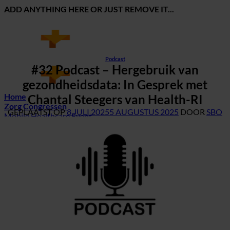
Ga
ADD ANYTHING HERE OR JUST REMOVE IT...
naar
inhoud
Podcast
#32 Podcast – Hergebruik van
gezondheidsdata: In Gesprek met
Home
Chantal Steegers van Health-RI
Zorg Congressen
GEPLAATST OP
8 JULI 2025
5 AUGUSTUS 2025
DOOR
SBO
Mobile Healthcare Event
Data Driven Healthcare
Zorg opleidingen
Blog