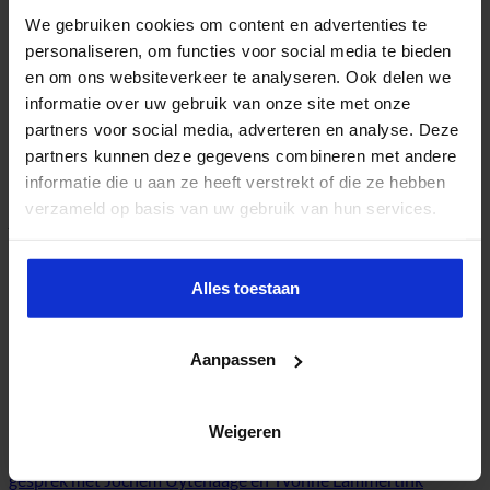
We gebruiken cookies om content en advertenties te
personaliseren, om functies voor social media te bieden
Dit bericht is gepost in
Podcast
. Bookmark de
link
.
en om ons websiteverkeer te analyseren. Ook delen we
informatie over uw gebruik van onze site met onze
partners voor social media, adverteren en analyse. Deze
partners kunnen deze gegevens combineren met andere
SBO
informatie die u aan ze heeft verstrekt of die ze hebben
Het Studiecentrum voor Bedrijf en Overheid (SBO) organiseert
verzameld op basis van uw gebruik van hun services.
jaarlijks zo’n 200 opleidingen en congressen over o.a. onderwijs,
veiligheid, milieu & RO, zorg, bouw & infra en overheid.
#31 Podcast – Slim inzetten van data in de zorg: In Gesprek
met Tessa Witteveen en Rick Douma van Conscia
Alles toestaan
#33 Podcast – AI in de zorg: Ingesprek met Ruben Baauw van
Medical Phit
Aanpassen
Recente berichten
Kabinet trekt € 102,5 miljoen uit voor versterking Nederlandse
Weigeren
MedTech-sector
#42 Podcast – Digitale transformatie begint bij de mens. In
gesprek met Jochem Uytehaage en Yvonne Lammertink