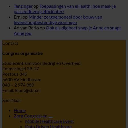
Tenzinger
op
Toepassingen van eHealth: hoe maak je
passende zorg efficiënter?
Erni
op
Minder zorgpersoneel door bouw van
levensloopbestendige woningen
Ad van Berlo
op
Ook als digibeet snap je Anne en snapt
Anne jou
Contact
Congres organisatie
Studiecentrum voor Bedrijf en Overheid
Emmasingel 29-17
Postbus 845
5600 AV Eindhoven
040 – 2 974 980
Email: klant@sbo.nl
Snel Naar
Home
Zorg Congressen
Mobile Healthcare Event
Data Driven Healthcare