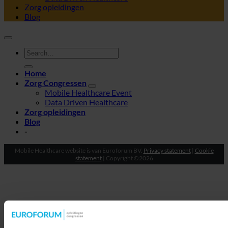
Zorg opleidingen
Blog
Home
Zorg Congressen
Mobile Healthcare Event
Data Driven Healthcare
Zorg opleidingen
Blog
-
Mobile Healthcare website is van Euroforum BV.
Privacy statement
|
Cookie
statement
| Copyright ©2026