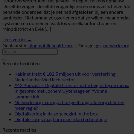
is doorverwezen, kent het gevoel: je begint telkens opnieuw.
Dezelfde vragen, dezelfde vragenlijsten en soms zelfs hetzelfde
behandelonderdeel dat je net had afgesloten bij een andere
aanbieder. Niet omdat zorgverleners dat zo willen, maar omdat
systemen en domeinen vaak los van elkaar functioneren.
Minddistrict en Evie […]
Lees verder
→
Geplaatst in
blogmobilehealthcare
|
Getagd
ggz
,
netwerkzorg
Recente berichten
Kabinet trekt € 102,5 miljoen uit voor versterking
Nederlandse MedTech-sector
#42 Podcast – Digitale transformatie begint bij de mens.
In gesprek met Jochem Uytehaage en Yvonne
Lammertink
Netwerkzorg in de ggz: hoe geeft digitale zorg cliënten
meer regie?
Digitalisering in de zorg begint in the box
Digitale zorg vraagt om meer dan technologie
Recente reacties