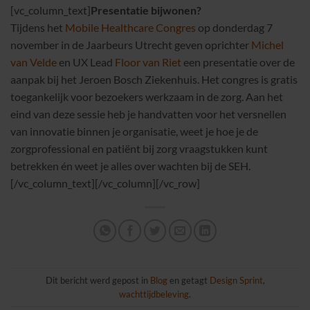
[vc_column_text]
Presentatie bijwonen?
Tijdens het
Mobile Healthcare Congres
op donderdag 7
november in de Jaarbeurs Utrecht geven oprichter
Michel
van Velde
en UX Lead
Floor van Riet
een presentatie over de
aanpak bij het Jeroen Bosch Ziekenhuis. Het congres is gratis
toegankelijk voor bezoekers werkzaam in de zorg. Aan het
eind van deze sessie heb je handvatten voor het versnellen
van innovatie binnen je organisatie, weet je hoe je de
zorgprofessional en patiënt bij zorg vraagstukken kunt
betrekken én weet je alles over wachten bij de SEH.
[/vc_column_text][/vc_column][/vc_row]
Dit bericht werd gepost in
Blog
en getagt
Design Sprint
,
wachttijdbeleving
.