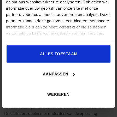
en om ons websiteverkeer te analyseren. Ook delen we
informatie over uw gebruik van onze site met onze
partners voor social media, adverteren en analyse. Deze
Uitdaging 3: Vooruitgang blijven boeken
partners kunnen deze gegevens combineren met andere
informatie die u aan ze heeft verstrekt of die ze hebben
Innovaties doorvoeren binnen een organisatie kan veel tijd
verzameld op basis van uw gebruik van hun services.
kosten. Het aanhaken van de juiste stakeholders is vanwege
drukke agenda’s niet altijd eenvoudig. Stappen worden
hierdoor uitgesmeerd over meerdere maanden en het idee
ALLES TOESTAAN
kan daarbij zijn relevantie verliezen.
AANPASSEN
Waar innovatie en ontwerpprocessen soms maanden kunnen
duren door reviews, overleg en beschikbaarheid van
opdrachtgevers, lever je bij een Design Sprint in één week tijd
WEIGEREN
op. Door het strakke schema kun je niet blijven hangen bij
beren op de weg én zorg je voor input uit alle deelnemers.
Ook is iedere deelnemer onderdeel van de oplossing