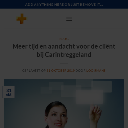
Ga
ADD ANYTHING HERE OR JUST REMOVE IT...
naar
inhoud
BLOG
Meer tijd en aandacht voor de cliënt
bij Carintreggeland
GEPLAATST OP
31 OKTOBER 2019
DOOR
LOOIJMANS
31
okt