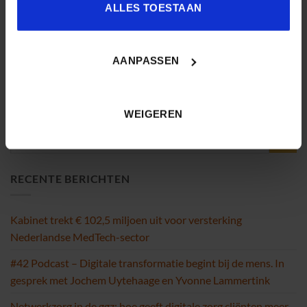
ALLES TOESTAAN
AANPASSEN
WEIGEREN
RECENTE BERICHTEN
Kabinet trekt € 102,5 miljoen uit voor versterking
Nederlandse MedTech-sector
#42 Podcast – Digitale transformatie begint bij de mens. In
gesprek met Jochem Uytehaage en Yvonne Lammertink
Netwerkzorg in de ggz: hoe geeft digitale zorg cliënten meer