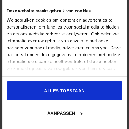
achter!
Deze website maakt gebruik van cookies
[/alert_box]
We gebruiken cookies om content en advertenties te
personaliseren, om functies voor social media te bieden
en om ons websiteverkeer te analyseren. Ook delen we
informatie over uw gebruik van onze site met onze
partners voor social media, adverteren en analyse. Deze
Dit bericht werd gepost in
Blog
en getagt
ehealth
,
mhealth
,
mobile
partners kunnen deze gegevens combineren met andere
health
.
informatie die u aan ze heeft verstrekt of die ze hebben
verzameld op basis van uw gebruik van hun services.
SBO
Het Studiecentrum voor Bedrijf en
ALLES TOESTAAN
Overheid (SBO) organiseert jaarlijks zo’n
200 opleidingen en congressen over o.a.
onderwijs, veiligheid, milieu & RO, zorg,
AANPASSEN
bouw & infra en overheid.