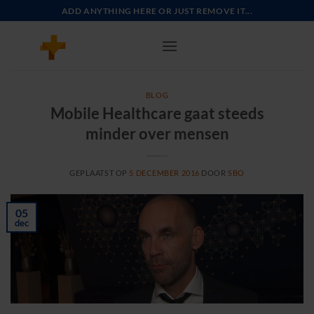
Ga
ADD ANYTHING HERE OR JUST REMOVE IT...
naar
inhoud
BLOG
Mobile Healthcare gaat steeds
minder over mensen
GEPLAATST OP
5 DECEMBER 2016
DOOR
SBO
05
dec