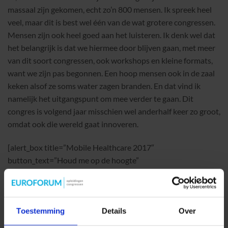
massaal zijn gekomen, echt zo’n 800 mensen. Ik spreek heel
veel, maar dit is best wel één van de wat grotere congressen.
Mensen zijn ook heel goed aan het luisteren. Ik denk wel dat
het belangrijk is dat we hiermee door blijven gaan, met meer
van dit soort congressen, ook workshops en kleine formats,
want we zijn pas begonnen. Een hoop mensen ook in de zaal
keken alsof ze soms water zagen branden. En dat vind ik
namelijk het uitgangspunt om mee verder te gaan. Dit
congres is volgend jaar misschien wel anderhalf keer zo groot,
omdat ook die wereld gaat innoveren.
[alert_box title=”Mobile Healthcare 2017″
button_text=”Houd me op de hoogte”
button_link=”http://www.mobilehealthcare.nl/houd-me-op-
de-hoogte/” icon=”e608″]Volgend jaar wordt Mobile
Healthcare georganiseerd op
23 november 2017
! Wilt u
Mobile Healthcare 2017 niet missen en als eerste op de
Toestemming
Details
Over
hoogte zijn van programma updates? Laat dan uw gegevens