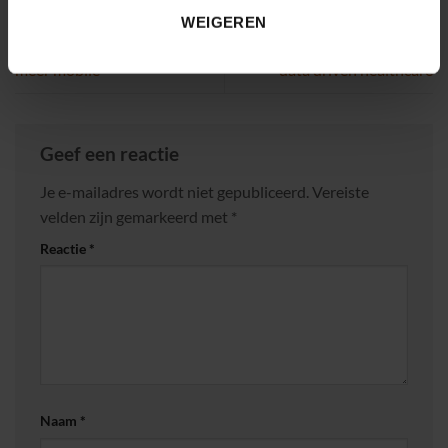
WEIGEREN
Mobile Healthcare is niet
Er wordt weinig gedaan aan
meer mobile
data driven healthcare
Geef een reactie
Je e-mailadres wordt niet gepubliceerd.
Vereiste
velden zijn gemarkeerd met
*
Reactie
*
Naam
*