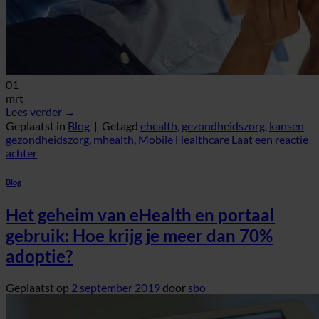
01
mrt
Lees verder
→
Geplaatst in
Blog
|
Getagd
ehealth
,
gezondheidszorg
,
kansen
gezondheidszorg
,
mhealth
,
Mobile Healthcare
Laat een reactie
achter
Blog
Het geheim van eHealth en portaal
gebruik: Hoe krijg je meer dan 70%
adoptie?
Geplaatst op
2 september 2019
door
sbo