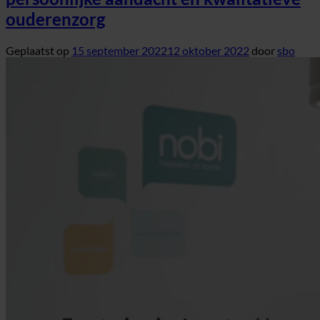
ouderenzorg
Geplaatst op
15 september 2022
12 oktober 2022
door
sbo