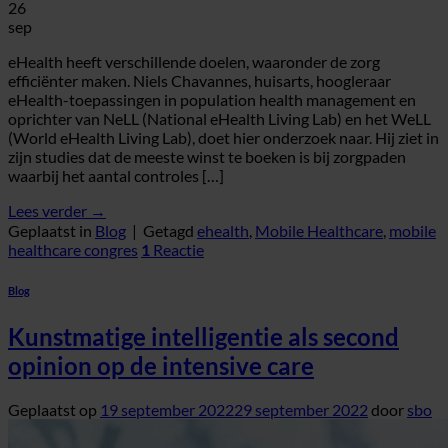
26
sep
eHealth heeft verschillende doelen, waaronder de zorg
efficiënter maken. Niels Chavannes, huisarts, hoogleraar
eHealth-toepassingen in population health management en
oprichter van NeLL (National eHealth Living Lab) en het WeLL
(World eHealth Living Lab), doet hier onderzoek naar. Hij ziet in
zijn studies dat de meeste winst te boeken is bij zorgpaden
waarbij het aantal controles […]
Lees verder
→
Geplaatst in
Blog
|
Getagd
ehealth
,
Mobile Healthcare
,
mobile
healthcare congres
1
Reactie
Blog
Kunstmatige intelligentie als second
opinion op de intensive care
Geplaatst op
19 september 2022
29 september 2022
door
sbo