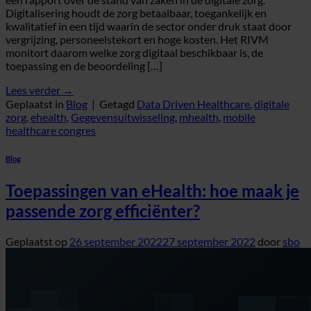
Digitalisering houdt de zorg betaalbaar, toegankelijk en
kwalitatief in een tijd waarin de sector onder druk staat door
vergrijzing, personeelstekort en hoge kosten. Het RIVM
monitort daarom welke zorg digitaal beschikbaar is, de
toepassing en de beoordeling […]
Lees verder
→
Geplaatst in
Blog
|
Getagd
Data Driven Healthcare
,
digitale
zorg
,
ehealth
,
Gegevensuitwisseling
,
mhealth
,
mobile
healthcare congres
Blog
Toepassingen van eHealth: hoe maak je
passende zorg efficiënter?
Geplaatst op
26 september 2022
27 september 2022
door
sbo