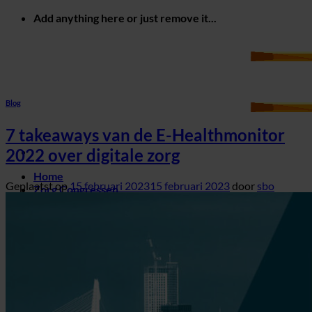
Ga
Add anything here or just remove it...
naar
inhoud
Blog
7 takeaways van de E-Healthmonitor
2022 over digitale zorg
Home
Geplaatst op
15 februari 2023
15 februari 2023
door
sbo
Zorg Congressen
Mobile Healthcare Event
Data Driven Healthcare
Zorg opleidingen
Blog