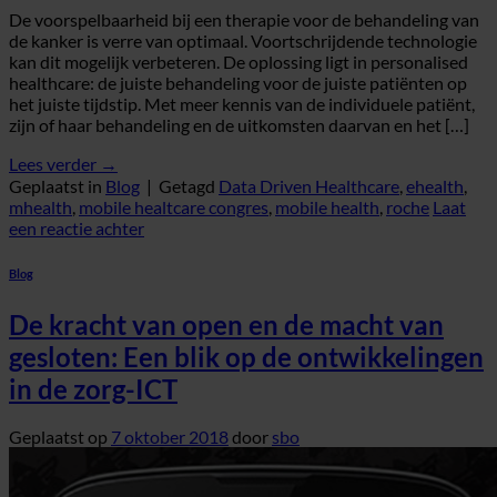
De voorspelbaarheid bij een therapie voor de behandeling van
de kanker is verre van optimaal. Voortschrijdende technologie
kan dit mogelijk verbeteren. De oplossing ligt in personalised
healthcare: de juiste behandeling voor de juiste patiënten op
het juiste tijdstip. Met meer kennis van de individuele patiënt,
zijn of haar behandeling en de uitkomsten daarvan en het […]
Lees verder
→
Geplaatst in
Blog
|
Getagd
Data Driven Healthcare
,
ehealth
,
mhealth
,
mobile healtcare congres
,
mobile health
,
roche
Laat
een reactie achter
Blog
De kracht van open en de macht van
gesloten: Een blik op de ontwikkelingen
in de zorg-ICT
Geplaatst op
7 oktober 2018
door
sbo