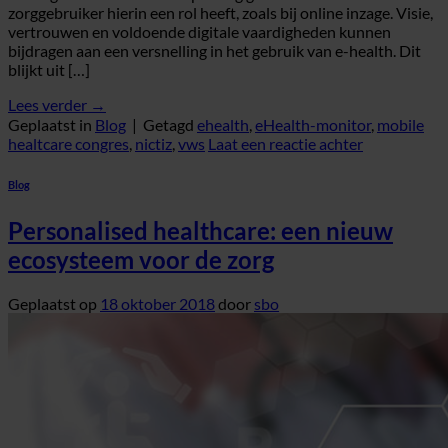
zorggebruiker hierin een rol heeft, zoals bij online inzage. Visie,
vertrouwen en voldoende digitale vaardigheden kunnen
bijdragen aan een versnelling in het gebruik van e-health. Dit
blijkt uit […]
Lees verder
→
Geplaatst in
Blog
|
Getagd
ehealth
,
eHealth-monitor
,
mobile
healtcare congres
,
nictiz
,
vws
Laat een reactie achter
Blog
Personalised healthcare: een nieuw
ecosysteem voor de zorg
Geplaatst op
18 oktober 2018
door
sbo