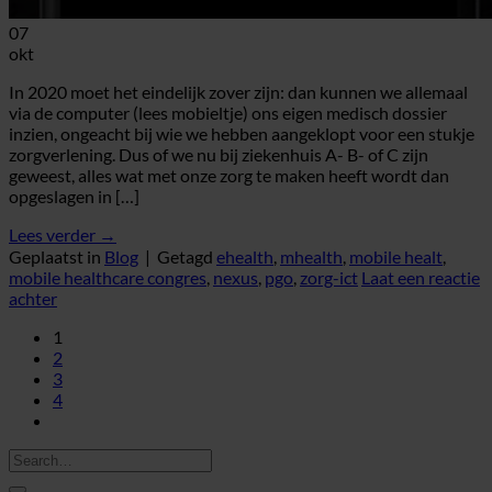
07
okt
In 2020 moet het eindelijk zover zijn: dan kunnen we allemaal
via de computer (lees mobieltje) ons eigen medisch dossier
inzien, ongeacht bij wie we hebben aangeklopt voor een stukje
zorgverlening. Dus of we nu bij ziekenhuis A- B- of C zijn
geweest, alles wat met onze zorg te maken heeft wordt dan
opgeslagen in […]
Lees verder
→
Geplaatst in
Blog
|
Getagd
ehealth
,
mhealth
,
mobile healt
,
mobile healthcare congres
,
nexus
,
pgo
,
zorg-ict
Laat een reactie
achter
1
2
3
4