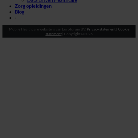
Zorg opleidingen
Blog
-
Mobile Healthcare website is van Euroforum BV.
Privacy statement
|
Cookie
statement
| Copyright ©2026