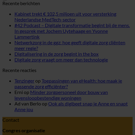
Recente berichten
Kabinet trekt € 102,5 miljoen uit voor versterking
Nederlandse MedTech-sector
#42 Podcast – Digitale transformatie begint bij de mens.
In gesprek met Jochem Uytehaage en Yvonne
Lammertink
Netwerkzorg in de ggz: hoe geeft digitale zorg cliënten
meer regie?
Digitalisering in de zorg begint in the box
Digitale zorg vraagt om meer dan technologie
Recente reacties
Tenzinger
op
Toepassingen van eHealth: hoe maak je
passende zorg efficiënter?
Erni
op
Minder zorgpersoneel door bouw van
levensloopbestendige woningen
Ad van Berlo
op
Ook als digibeet snap je Anne en snapt
Anne jou
Contact
Congres organisatie