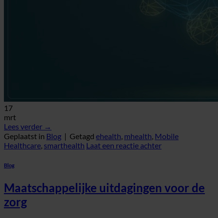
17
mrt
Lees verder
→
Geplaatst in
Blog
|
Getagd
ehealth
,
mhealth
,
Mobile
Healthcare
,
smarthealth
Laat een reactie achter
Blog
Maatschappelijke uitdagingen voor de
zorg