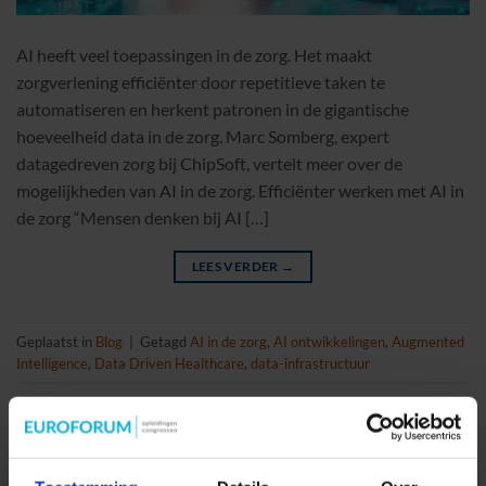
AI heeft veel toepassingen in de zorg. Het maakt
zorgverlening efficiënter door repetitieve taken te
automatiseren en herkent patronen in de gigantische
hoeveelheid data in de zorg. Marc Somberg, expert
datagedreven zorg bij ChipSoft, vertelt meer over de
mogelijkheden van AI in de zorg. Efficiënter werken met AI in
de zorg “Mensen denken bij AI […]
LEES VERDER
→
Geplaatst in
Blog
|
Getagd
AI in de zorg
,
AI ontwikkelingen
,
Augmented
Intelligence
,
Data Driven Healthcare
,
data-infrastructuur