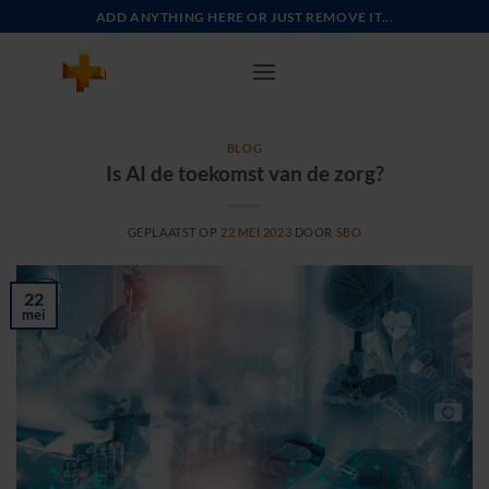
Ga
ADD ANYTHING HERE OR JUST REMOVE IT...
naar
inhoud
BLOG
Is AI de toekomst van de zorg?
GEPLAATST OP
22 MEI 2023
DOOR
SBO
22
mei