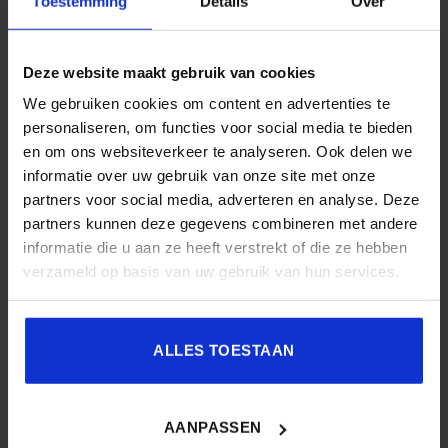
Toestemming
Details
Over
RECENTE BERICHTEN
Deze website maakt gebruik van cookies
Kabinet trekt € 102,5 miljoen uit voor versterking
We gebruiken cookies om content en advertenties te
personaliseren, om functies voor social media te bieden
Nederlandse MedTech-sector
en om ons websiteverkeer te analyseren. Ook delen we
#42 Podcast – Digitale transformatie begint bij de mens. In
informatie over uw gebruik van onze site met onze
gesprek met Jochem Uytehaage en Yvonne Lammertink
partners voor social media, adverteren en analyse. Deze
partners kunnen deze gegevens combineren met andere
Netwerkzorg in de ggz: hoe geeft digitale zorg cliënten meer
informatie die u aan ze heeft verstrekt of die ze hebben
regie?
verzameld op basis van uw gebruik van hun services.
Digitalisering in de zorg begint in the box
Digitale zorg vraagt om meer dan technologie
ALLES TOESTAAN
RECENTE REACTIES
AANPASSEN