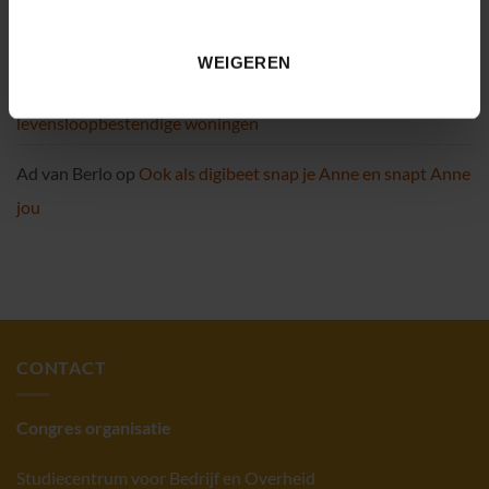
Tenzinger
op
Toepassingen van eHealth: hoe maak je
passende zorg efficiënter?
WEIGEREN
Erni
op
Minder zorgpersoneel door bouw van
levensloopbestendige woningen
Ad van Berlo
op
Ook als digibeet snap je Anne en snapt Anne
jou
CONTACT
Congres organisatie
Studiecentrum voor Bedrijf en Overheid