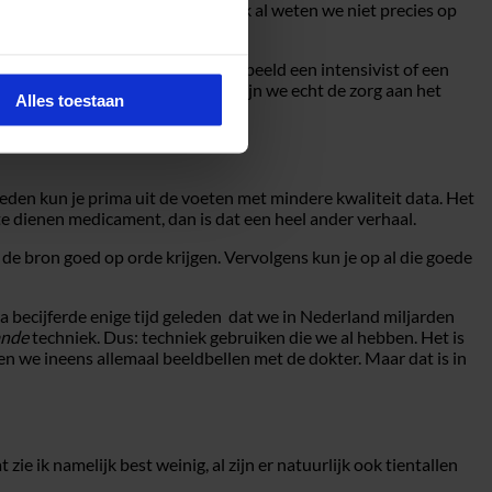
ven daarin stappen te zetten. Ook al weten we niet precies op
e zorgpraktijk. Je bent bijvoorbeeld een intensivist of een
te brengen naar de praktijk, dan zijn we echt de zorg aan het
Alles toestaan
ieden kun je prima uit de voeten met mindere kwaliteit data. Het
 te dienen medicament, dan is dat een heel ander verhaal.
de bron goed op orde krijgen. Vervolgens kun je op al die goede
 becijferde enige tijd geleden dat we in Nederland miljarden
ande
techniek. Dus: techniek gebruiken die we al hebben. Het is
n we ineens allemaal beeldbellen met de dokter. Maar dat is in
e ik namelijk best weinig, al zijn er natuurlijk ook tientallen