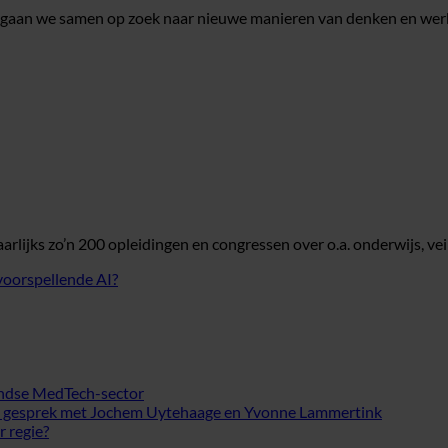
aan we samen op zoek naar nieuwe manieren van denken en werken
lijks zo’n 200 opleidingen en congressen over o.a. onderwijs, veil
voorspellende AI?
landse MedTech-sector
. In gesprek met Jochem Uytehaage en Yvonne Lammertink
r regie?