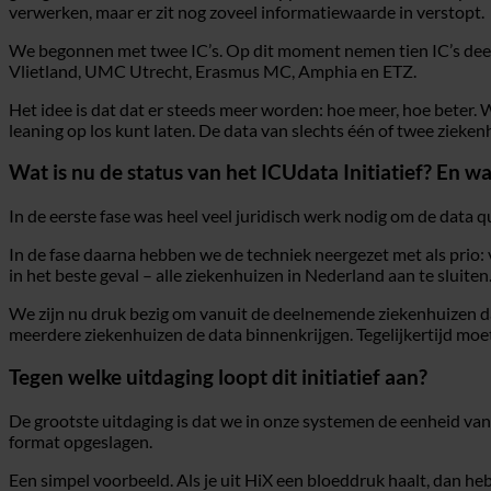
verwerken, maar er zit nog zoveel informatiewaarde in verstopt.
We begonnen met twee IC’s. Op dit moment nemen tien IC’s de
Vlietland, UMC Utrecht, Erasmus MC, Amphia en ETZ.
Het idee is dat dat er steeds meer worden: hoe meer, hoe beter
leaning op los kunt laten. De data van slechts één of twee zieken
Wat is nu de status van het ICUdata Initiatief? En wa
In de eerste fase was heel veel juridisch werk nodig om de data q
In de fase daarna hebben we de techniek neergezet met als prio: 
in het beste geval – alle ziekenhuizen in Nederland aan te sluiten
We zijn nu druk bezig om vanuit de deelnemende ziekenhuizen da
meerdere ziekenhuizen de data binnenkrijgen. Tegelijkertijd moe
Tegen welke uitdaging loopt dit initiatief aan?
De grootste uitdaging is dat we in onze systemen de eenheid van t
format opgeslagen.
Een simpel voorbeeld. Als je uit HiX een bloeddruk haalt, dan heb