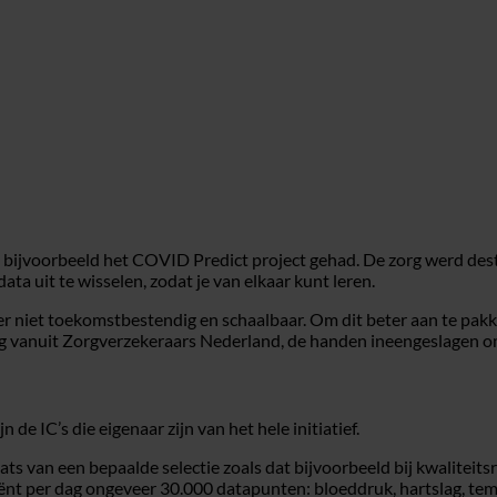
en bijvoorbeeld het COVID Predict project gehad. De zorg werd des
ta uit te wisselen, zodat je van elkaar kunt leren.
eker niet toekomstbestendig en schaalbaar. Om dit beter aan te pa
ng vanuit Zorgverzekeraars Nederland, de handen ineengeslagen om
 de IC’s die eigenaar zijn van het hele initiatief.
ats van een bepaalde selectie zoals dat bijvoorbeeld bij kwaliteitsr
nt per dag ongeveer 30.000 datapunten: bloeddruk, hartslag, tempe