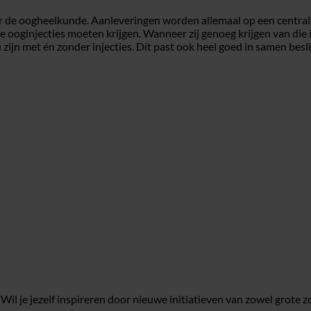
or de oogheelkunde. Aanleveringen worden allemaal op een centrale
oginjecties moeten krijgen. Wanneer zij genoeg krijgen van die in
ijn met én zonder injecties. Dit past ook heel goed in samen beslisse
il je jezelf inspireren door nieuwe initiatieven van zowel grote z