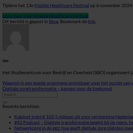
Tijdens het 13e
Mobile Healthcare Festival
op 6 november 2024 g
Lees meer over Mobile Healthcare Festival
Dit bericht is gepost in
Blog
. Bookmark de
link
.
sbo
Het Studiecentrum voor Bedrijf en Overheid (SBO) organiseert jaar
Waarom is een goede anamnese onmisbaar voor het succes van 
Digitale zorgtransformatie – kansen voor de toekomst
Recente berichten
Kabinet trekt € 102,5 miljoen uit voor versterking Neder
#42 Podcast – Digitale transformatie begint bij de mens
Netwerkzorg in de ggz: hoe geeft digitale zorg cliënten mee