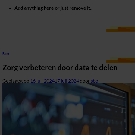
Ga
Add anything here or just remove it...
naar
inhoud
Blog
Zorg verbeteren door data te delen
Geplaatst op
16 juli 2024
17 juli 2024
door
sbo
Home
Zorg Congressen
Mobile Healthcare Event
Data Driven Healthcare
Zorg opleidingen
Blog