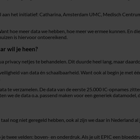
el aan het initiatief: Catharina, Amsterdam UMC, Medisch Cent
. Want hoe meer data we hebben, hoe meer we ermee kunnen. En die 
huizen is hiervoor ontoereikend.
ar wil je heen?
ua privacy netjes te behandelen. Dit duurde heel lang, maar daardo
veiligheid van data én schaalbaarheid. Want ook al begin je met éé
.
ta te verzamelen. De data van de eerste 25.000 IC-opnames zitte
ten we de data o.a. passend maken voor een generiek datamodel, da
aal nog niet geregeld hebben, ook al zijn we daar in Nederland al ja
 je twee velden: boven- en onderdruk. Als je uit EPIC een bloeddruk 