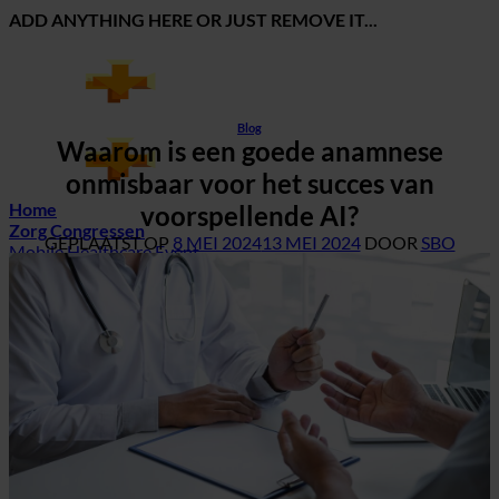
Ga
ADD ANYTHING HERE OR JUST REMOVE IT...
naar
inhoud
Blog
Waarom is een goede anamnese
onmisbaar voor het succes van
Home
voorspellende AI?
Zorg Congressen
GEPLAATST OP
8 MEI 2024
13 MEI 2024
DOOR
SBO
Mobile Healthcare Event
Data Driven Healthcare
Zorg opleidingen
Blog