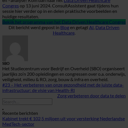
en –analyse? Kom dan naar het
Data Driven Healthcare
Congres
op 13 juni 2024. ConsultAssistent gaat tijdens hun
sessie hier verder op in en delen praktische voorbeelden en
huidige resultaten.
Bekijk het programma van het Data Driven Healthcare Congres
Dit bericht werd gepost in
Blog
en getagt
AI
,
Data Driven
Healthcare
.
SBO
Het Studiecentrum voor Bedrijf en Overheid (SBO) organiseert
jaarlijks zo’n 200 opleidingen en congressen over o.a. onderwijs,
veiligheid, milieu & RO, zorg, bouw & infra en overheid.
#23 – Het verbeteren van onze gezondheid met de juiste data-
infrastructuur: de visie van Health-RI
Zorg verbeteren door data te delen
Recente berichten
Kabinet trekt € 102,5 miljoen uit voor versterking Nederlandse
MedTech-sector