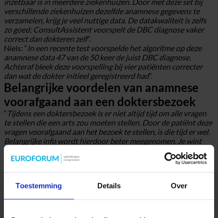
inzetbaar is in meerdere ziekenhuizen. Door met deze set bij
verschillende ziekenhuizen dezelfde anamnese gegevens te
verzamelen, krijg je veel nuttige data. De datakwaliteit is zelfs
zo goed; ConsultAssistent voorspelt de DBC diagnose vaker
correct dan dokteren zelf
”.
Niels: “
In een recente test voorspelde het algoritme op deze
anamnese data 47 van de 50 keer de juist DBC diagnose.
Achteraf bleek deze voorspelling bij vier patiënten correcter
dan wat de dokter initieel geregistreerd had
”.
Belangrijke voordelen van anamnese
voorafgaand aan een doktersbezoek
“
Tijdens een doktersbezoek is er niet altijd tijd om alle vragen
te stellen die een arts zou moeten stellen. Door de patiënt deze
vragen voorafgaand aan het bezoek te stellen, is die tijd er wel.
Belangrijke info wordt hierdoor beter meegenomen. Je wint
daarnaast tijd tijdens het daadwerkelijke consult, omdat
bepaalde standaardzaken, zoals medische historie, al bekend
zijn en vaak ook vollediger uitgevraagd worden. Met deze
informatie kan je voorspellen wat er tijdens een
Toestemming
Details
Over
ziekenhuisbezoek moet gebeuren én of het bezoek überhaupt
nodig is. Dat scheelt tijd voor iedereen, ook in het logistieke
proces
”, somt Henk op.
Zorgen over de menselijke maat