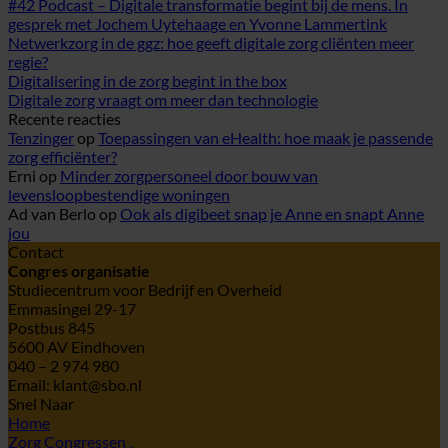
#42 Podcast – Digitale transformatie begint bij de mens. In
gesprek met Jochem Uytehaage en Yvonne Lammertink
Netwerkzorg in de ggz: hoe geeft digitale zorg cliënten meer
regie?
Digitalisering in de zorg begint in the box
Digitale zorg vraagt om meer dan technologie
Recente reacties
Tenzinger
op
Toepassingen van eHealth: hoe maak je passende
zorg efficiënter?
Erni
op
Minder zorgpersoneel door bouw van
levensloopbestendige woningen
Ad van Berlo
op
Ook als digibeet snap je Anne en snapt Anne
jou
Contact
Congres organisatie
Studiecentrum voor Bedrijf en Overheid
Emmasingel 29-17
Postbus 845
5600 AV Eindhoven
040 – 2 974 980
Email: klant@sbo.nl
Snel Naar
Home
Zorg Congressen