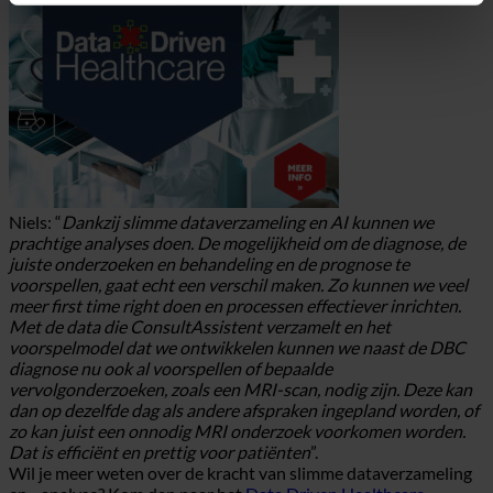
Niels: “
Dankzij slimme dataverzameling en AI kunnen we
prachtige analyses doen. De mogelijkheid om de diagnose, de
juiste onderzoeken en behandeling en de prognose te
voorspellen, gaat echt een verschil maken. Zo kunnen we veel
meer first time right doen en processen effectiever inrichten.
Met de data die ConsultAssistent verzamelt en het
voorspelmodel dat we ontwikkelen kunnen we naast de DBC
diagnose nu ook al voorspellen of bepaalde
vervolgonderzoeken, zoals een MRI-scan, nodig zijn. Deze kan
dan op dezelfde dag als andere afspraken ingepland worden, of
zo kan juist een onnodig MRI onderzoek voorkomen worden.
Dat is efficiënt en prettig voor patiënten
”.
Wil je meer weten over de kracht van slimme dataverzameling