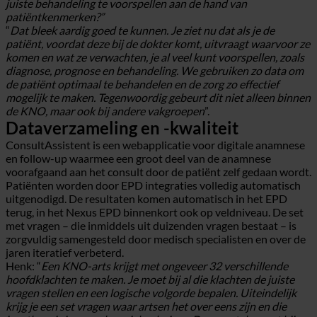
juiste behandeling te voorspellen aan de hand van
patiëntkenmerken?”
“
Dat bleek aardig goed te kunnen. Je ziet nu dat als je de
patiënt, voordat deze bij de dokter komt, uitvraagt waarvoor ze
komen en wat ze verwachten, je al veel kunt voorspellen, zoals
diagnose, prognose en behandeling. We gebruiken zo data om
de patiënt optimaal te behandelen en de zorg zo effectief
mogelijk te maken. Tegenwoordig gebeurt dit niet alleen binnen
de KNO, maar ook bij andere vakgroepen
”.
Dataverzameling en -kwaliteit
ConsultAssistent is een webapplicatie voor digitale anamnese
en follow-up waarmee een groot deel van de anamnese
voorafgaand aan het consult door de patiënt zelf gedaan wordt.
Patiënten worden door EPD integraties volledig automatisch
uitgenodigd. De resultaten komen automatisch in het EPD
terug, in het Nexus EPD binnenkort ook op veldniveau. De set
met vragen – die inmiddels uit duizenden vragen bestaat – is
zorgvuldig samengesteld door medisch specialisten en over de
jaren iteratief verbeterd.
Henk: “
Een KNO-arts krijgt met ongeveer 32 verschillende
hoofdklachten te maken. Je moet bij al die klachten de juiste
vragen stellen en een logische volgorde bepalen. Uiteindelijk
krijg je een set vragen waar artsen het over eens zijn en die