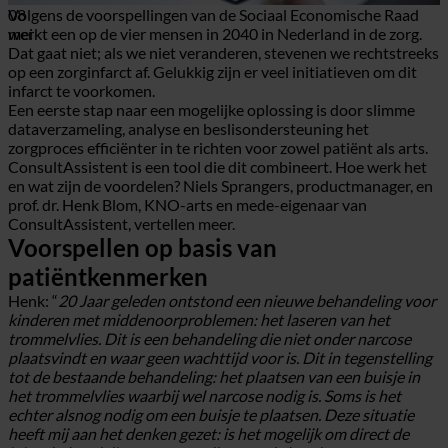
08
Volgens de voorspellingen van de Sociaal Economische Raad
mei
werkt een op de vier mensen in 2040 in Nederland in de zorg.
Dat gaat niet; als we niet veranderen, stevenen we rechtstreeks
op een zorginfarct af. Gelukkig zijn er veel initiatieven om dit
infarct te voorkomen.
Een eerste stap naar een mogelijke oplossing is door slimme
dataverzameling, analyse en beslisondersteuning het
zorgproces efficiënter in te richten voor zowel patiënt als arts.
ConsultAssistent is een tool die dit combineert. Hoe werk het
en wat zijn de voordelen? Niels Sprangers, productmanager, en
prof. dr. Henk Blom, KNO-arts en mede-eigenaar van
ConsultAssistent, vertellen meer.
Voorspellen op basis van
patiëntkenmerken
Henk: “
20 Jaar geleden ontstond een nieuwe behandeling voor
kinderen met middenoorproblemen: het laseren van het
trommelvlies. Dit is een behandeling die niet onder narcose
plaatsvindt en waar geen wachttijd voor is. Dit in tegenstelling
tot de bestaande behandeling: het plaatsen van een buisje in
het trommelvlies waarbij wel narcose nodig is. Soms is het
echter alsnog nodig om een buisje te plaatsen. Deze situatie
heeft mij aan het denken gezet: is het mogelijk om direct de