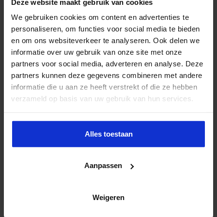
Deze website maakt gebruik van cookies
“
We gaan op een zorginfarct af: nu werkt al 1 op de 7 mensen in
We gebruiken cookies om content en advertenties te
de zorg, in de nabije toekomst wordt dat nog meer. Dat gaat
personaliseren, om functies voor social media te bieden
niet. We moeten de tijd van artsen en ander zorgpersoneel dan
ook zo effectief mogelijk benutten. We slaan een grote slag met
en om ons websiteverkeer te analyseren. Ook delen we
de digitalisering en de standaardisering van de data
”, voorspelt
informatie over uw gebruik van onze site met onze
Henk.
partners voor social media, adverteren en analyse. Deze
“
Hierbij verliezen we de menselijke maat echter niet uit het oog.
Sterker nog: gesprekken tussen arts en patiënt zijn door
partners kunnen deze gegevens combineren met andere
ConsultAssistent van een veel hoger niveau. Je hebt beter
informatie die u aan ze heeft verstrekt of die ze hebben
inzicht in de zorgvraag en de context van de patiënt, en je hoeft
verzameld op basis van uw gebruik van hun services.
de standaardvragen niet te behandelen. Dat is prettig voor arts
en patiënt. Zo houd je meer tijd over voor de kern van de vraag
en voer je een diepgaander gesprek met de patiënt. Dat
bevestigen mijn collega’s en patiënten ook
”.
Alles toestaan
Ontdek de kracht van slimme
dataverzameling
Aanpassen
Weigeren